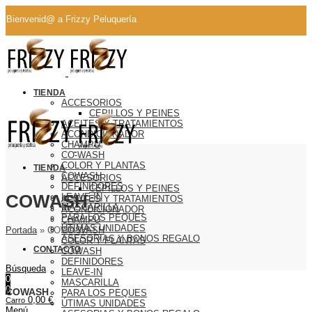
Bienvenid@ a Frizzy Peluquería
Whatsapp
TIENDA
ACCESORIOS
CEPILLOS Y PEINES
ACEITES Y TRATAMIENTOS
ACONDICIONADOR
CHAMPU
CO-WASH
COLOR Y PLANTAS
TIENDA
COWASH
ACCESORIOS
DEFINIDORES
CEPILLOS Y PEINES
COWASH
LEAVE-IN
ACEITES Y TRATAMIENTOS
MASCARILLA
ACONDICIONADOR
PARA LOS PEQUES
CHAMPU
ÚTIMAS UNIDADES
Portada
»
COWASH
CO-WASH
ASESORIAS Y BONOS REGALO
COLOR Y PLANTAS
CONTACTO
COWASH
DEFINIDORES
Búsqueda
LEAVE-IN
0
MASCARILLA
0
COWASH
PARA LOS PEQUES
0,00
€
Carro
ÚTIMAS UNIDADES
Menú