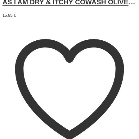
AS I AM DRY & ITCHY COWASH OLIVE AND TEA TREE OIL
15,95
€
Leer más