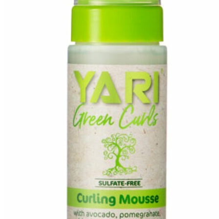
ASESORIAS Y BONOS REGALO
0,00
€
Carro
CONTACTO
Menú
Búsqueda
0
0
0,00
€
Carro
Menú
Búsqueda
0
0,00
€
Carro
Búsqueda
0
0,00
€
Carro