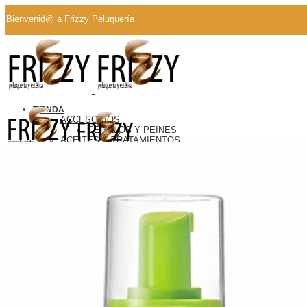
Bienvenid@ a Frizzy Peluquería
Whatsapp
TIENDA
ACCESORIOS
CEPILLOS Y PEINES
ACEITES Y TRATAMIENTOS
ACONDICIONADOR
CHAMPU
TIENDA
CO-WASH
ACCESORIOS
COLOR Y PLANTAS
CEPILLOS Y PEINES
COWASH
ACEITES Y TRATAMIENTOS
DEFINIDORES
ACONDICIONADOR
LEAVE-IN
CHAMPU
MASCARILLA
CO-WASH
PARA LOS PEQUES
COLOR Y PLANTAS
ÚTIMAS UNIDADES
COWASH
ASESORIAS Y BONOS REGALO
DEFINIDORES
CONTACTO
LEAVE-IN
MASCARILLA
Búsqueda
PARA LOS PEQUES
0
ÚTIMAS UNIDADES
0