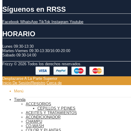
Síguenos en RRSS
Facebook
WhatsApp
TikTok
Instagram
Youtube
HORARIO
Lunes 09:30-13:30
Martes-Viernes 0
9:30-13:30/
16:00-20:00
Sábado
09:30-14:00
Frizzy © 2026 Todos los derechos reservados.
Desplazarse A La Parte Superior
Inicio De Sesión/Registro
Cerca de
Menú
Tienda
ACCESORIOS
CEPILLOS Y PEINES
ACEITES Y TRATAMIENTOS
ACONDICIONADOR
CHAMPU
CO-WASH
COLOR Y PLANTAS