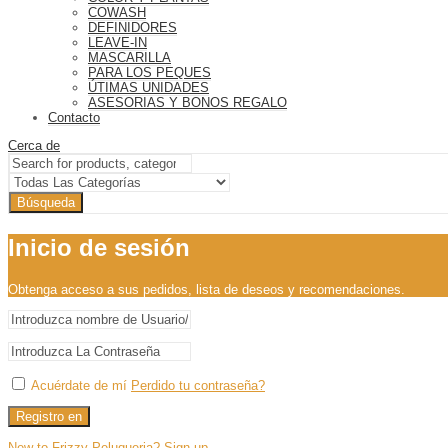
COWASH
DEFINIDORES
LEAVE-IN
MASCARILLA
PARA LOS PEQUES
ÚTIMAS UNIDADES
ASESORIAS Y BONOS REGALO
Contacto
Cerca de
Búsqueda
Inicio de sesión
Obtenga acceso a sus pedidos, lista de deseos y recomendaciones.
Acuérdate de mí
Perdido tu contraseña?
Registro en
New to Frizzy Peluqueria? Sign up