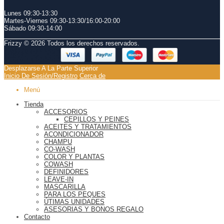
Lunes 09:30-13:30
Martes-Viernes 0
9:30-13:30/
16:00-20:00
Sábado
09:30-14:00
Frizzy © 2026 Todos los derechos reservados.
Desplazarse A La Parte Superior
Inicio De Sesión/Registro
Cerca de
Menú
Tienda
ACCESORIOS
CEPILLOS Y PEINES
ACEITES Y TRATAMIENTOS
ACONDICIONADOR
CHAMPU
CO-WASH
COLOR Y PLANTAS
COWASH
DEFINIDORES
LEAVE-IN
MASCARILLA
PARA LOS PEQUES
ÚTIMAS UNIDADES
ASESORIAS Y BONOS REGALO
Contacto