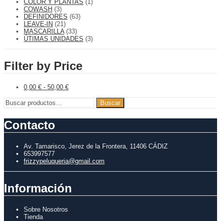
COLOR Y PLANTAS
(1)
COWASH
(3)
DEFINIDORES
(63)
LEAVE-IN
(21)
MASCARILLA
(33)
ÚTIMAS UNIDADES
(3)
Filter by Price
0,00
€
-
50,00
€
Buscar
Buscar
por:
Contacto
Av. Tamarisco, Jerez de la Frontera, 11406 CÁDIZ
653997577
frizzypeluqueria@gmail.com
Información
Sobre Nosotros
Tienda